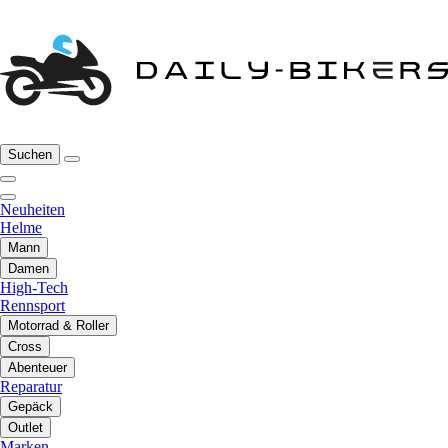
Suchen
Neuheiten
Helme
Mann
Damen
High-Tech
Rennsport
Motorrad & Roller
Cross
Abenteuer
Reparatur
Gepäck
Outlet
Marken