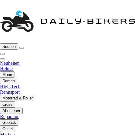
Suchen
Neuheiten
Helme
Mann
Damen
High-Tech
Rennsport
Motorrad & Roller
Cross
Abenteuer
Reparatur
Gepäck
Outlet
Marken