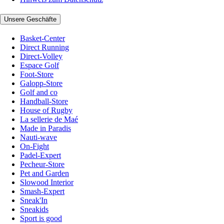
Unsere Geschäfte
Basket-Center
Direct Running
Direct-Volley
Espace Golf
Foot-Store
Galopp-Store
Golf and co
Handball-Store
House of Rugby
La sellerie de Maé
Made in Paradis
Nauti-wave
On-Fight
Padel-Expert
Pecheur-Store
Pet and Garden
Slowood Interior
Smash-Expert
Sneak'In
Sneakids
Sport is good