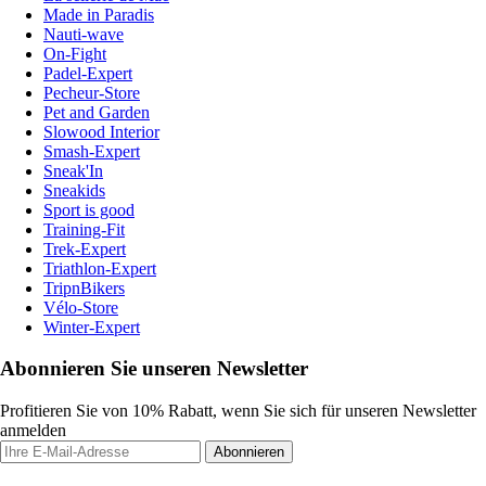
Made in Paradis
Nauti-wave
On-Fight
Padel-Expert
Pecheur-Store
Pet and Garden
Slowood Interior
Smash-Expert
Sneak'In
Sneakids
Sport is good
Training-Fit
Trek-Expert
Triathlon-Expert
TripnBikers
Vélo-Store
Winter-Expert
Abonnieren Sie unseren Newsletter
Profitieren Sie von 10% Rabatt, wenn Sie sich für unseren Newsletter
anmelden
Abonnieren