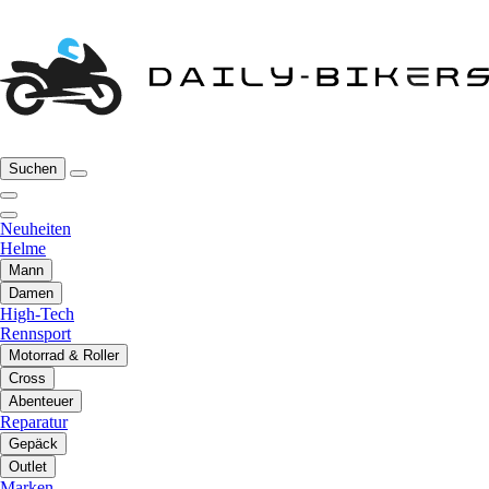
Suchen
Neuheiten
Helme
Mann
Damen
High-Tech
Rennsport
Motorrad & Roller
Cross
Abenteuer
Reparatur
Gepäck
Outlet
Marken