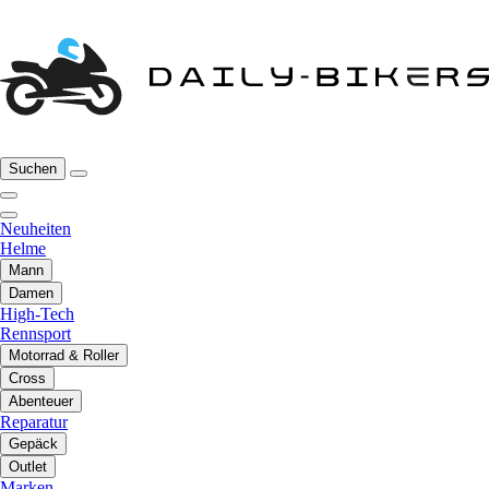
Suchen
Neuheiten
Helme
Mann
Damen
High-Tech
Rennsport
Motorrad & Roller
Cross
Abenteuer
Reparatur
Gepäck
Outlet
Marken