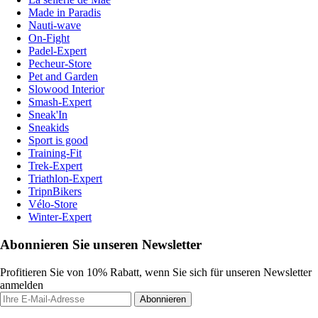
Made in Paradis
Nauti-wave
On-Fight
Padel-Expert
Pecheur-Store
Pet and Garden
Slowood Interior
Smash-Expert
Sneak'In
Sneakids
Sport is good
Training-Fit
Trek-Expert
Triathlon-Expert
TripnBikers
Vélo-Store
Winter-Expert
Abonnieren Sie unseren Newsletter
Profitieren Sie von 10% Rabatt, wenn Sie sich für unseren Newsletter
anmelden
Abonnieren