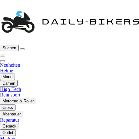
Suchen
Neuheiten
Helme
Mann
Damen
High-Tech
Rennsport
Motorrad & Roller
Cross
Abenteuer
Reparatur
Gepäck
Outlet
Marken