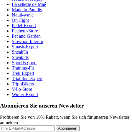
La sellerie de Maé
Made in Paradis
Nauti-wave
On-Fight
Padel-Expert
Pecheur-Store
Pet and Garden
Slowood Interior
Smash-Expert
Sneak'In
Sneakids
Sport is good
Training-Fit
Trek-Expert
Triathlon-Expert
TripnBikers
Vélo-Store
Winter-Expert
Abonnieren Sie unseren Newsletter
Profitieren Sie von 10% Rabatt, wenn Sie sich für unseren Newsletter
anmelden
Abonnieren