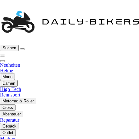
Suchen
Neuheiten
Helme
Mann
Damen
High-Tech
Rennsport
Motorrad & Roller
Cross
Abenteuer
Reparatur
Gepäck
Outlet
Marken