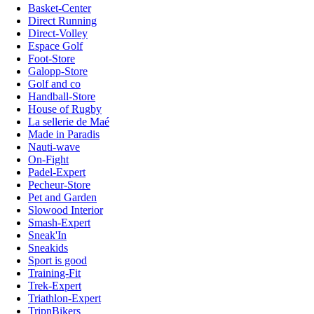
Basket-Center
Direct Running
Direct-Volley
Espace Golf
Foot-Store
Galopp-Store
Golf and co
Handball-Store
House of Rugby
La sellerie de Maé
Made in Paradis
Nauti-wave
On-Fight
Padel-Expert
Pecheur-Store
Pet and Garden
Slowood Interior
Smash-Expert
Sneak'In
Sneakids
Sport is good
Training-Fit
Trek-Expert
Triathlon-Expert
TripnBikers