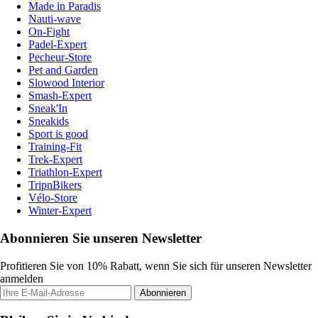
Made in Paradis
Nauti-wave
On-Fight
Padel-Expert
Pecheur-Store
Pet and Garden
Slowood Interior
Smash-Expert
Sneak'In
Sneakids
Sport is good
Training-Fit
Trek-Expert
Triathlon-Expert
TripnBikers
Vélo-Store
Winter-Expert
Abonnieren Sie unseren Newsletter
Profitieren Sie von 10% Rabatt, wenn Sie sich für unseren Newsletter
anmelden
Abonnieren