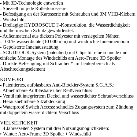
- Mit 3D-Technologie entworfen
- Speziell für jede Rollerkarosserie
- Befestigung an der Karosserie mit Schrauben und 3M VHB-Klebern
- Windschild:
- Dreilagige HYDROSCUD®-Konstruktion, die Wasserdichtigkeit
und thermischen Schutz gewährleistet:
- Außenmaterial aus dickem Polyester mit versiegelten Nähten
- 100 % wasserdichte (10 000 mm) und winddichte Innenmembran
- Gepolsterte Innenausstattung
- SCUDLOCK-System (patentiert) mit Clips für eine schnelle und
einfache Montage des Windschilds am Aero-Frame 3D Spoiler
- Direkte Befestigung mit Schrauben* im Lenkerbereich als
Abschreckungselement
KOMFORT
- Patentiertes, aufblasbares Anti-Blockier-System S.G.A.S.:
- Abnehmbare Aufblasbare über Reißverschluss
- Ventil mit integriertem Deckel und wasserdichter Schraubverschluss
- Herausnehmbare Sitzabdeckung
- Waterproof Switch Access: schnelles Zugangssystem zum Zündung
mit doppeltem wasserdichtem Verschluss
VIELSEITIGKEIT
- 4 Jahreszeiten System mit drei Nutzungsmöglichkeiten:
• Winter: Aero-Frame 3D Spoiler + Windschild