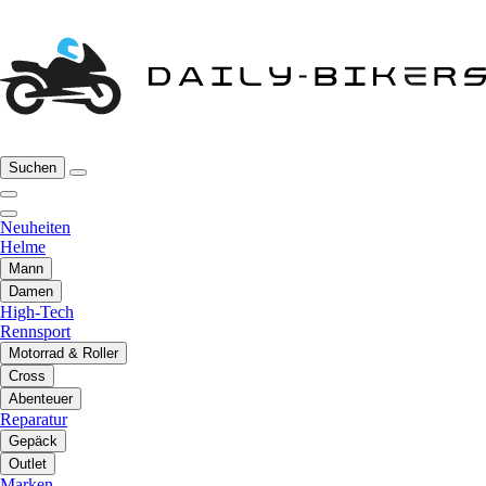
Suchen
Neuheiten
Helme
Mann
Damen
High-Tech
Rennsport
Motorrad & Roller
Cross
Abenteuer
Reparatur
Gepäck
Outlet
Marken