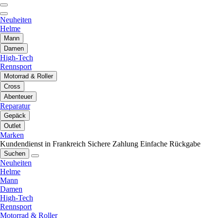
Neuheiten
Helme
Mann
Damen
High-Tech
Rennsport
Motorrad & Roller
Cross
Abenteuer
Reparatur
Gepäck
Outlet
Marken
Kundendienst in Frankreich
Sichere Zahlung
Einfache Rückgabe
Suchen
Neuheiten
Helme
Mann
Damen
High-Tech
Rennsport
Motorrad & Roller