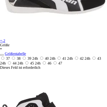
+-2
Größe
*
Größentabelle
37
38
39
24h
40
24h
41
24h
42
24h
43
24h
44
24h
45
24h
46
47
Dieses Feld ist erforderlich