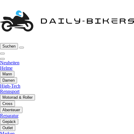
Suchen
Neuheiten
Helme
Mann
Damen
High-Tech
Rennsport
Motorrad & Roller
Cross
Abenteuer
Reparatur
Gepäck
Outlet
Marken