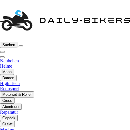
Suchen
Neuheiten
Helme
Mann
Damen
High-Tech
Rennsport
Motorrad & Roller
Cross
Abenteuer
Reparatur
Gepäck
Outlet
Marken