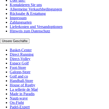
Über uns?
Kontaktieren Sie uns
Allgemeine Verkaufsbedingungen
Rückgabe & Erstattung
Impressum
Zahlungsarten
Lieferkosten und Versandoptionen
Hinweis zum Datenschutz
Unsere Geschäfte
Basket-Center
Direct Running
Direct-Volley
Espace Golf
Foot-Store
Galopp-Store
Golf and co
Handball-Store
House of Rugby
La sellerie de Maé
Made in Paradis
Nauti-wave
On-Fight
Padel-Expert