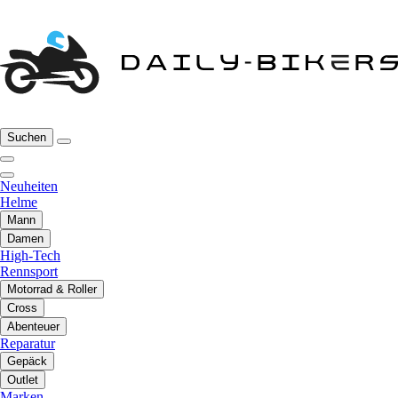
Suchen
Neuheiten
Helme
Mann
Damen
High-Tech
Rennsport
Motorrad & Roller
Cross
Abenteuer
Reparatur
Gepäck
Outlet
Marken