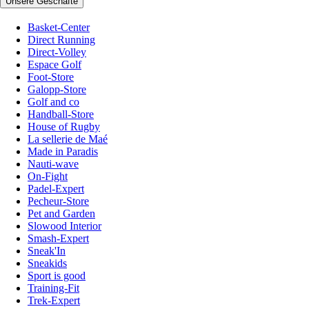
Unsere Geschäfte
Basket-Center
Direct Running
Direct-Volley
Espace Golf
Foot-Store
Galopp-Store
Golf and co
Handball-Store
House of Rugby
La sellerie de Maé
Made in Paradis
Nauti-wave
On-Fight
Padel-Expert
Pecheur-Store
Pet and Garden
Slowood Interior
Smash-Expert
Sneak'In
Sneakids
Sport is good
Training-Fit
Trek-Expert