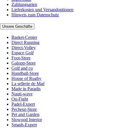
Zahlungsarten
Lieferkosten und Versandoptionen
Hinweis zum Datenschutz
Unsere Geschäfte
Basket-Center
Direct Running
Direct-Volley
Espace Golf
Foot-Store
Galopp-Store
Golf and co
Handball-Store
House of Rugby
La sellerie de Maé
Made in Paradis
Nauti-wave
On-Fight
Padel-Expert
Pecheur-Store
Pet and Garden
Slowood Interior
Smash-Expert