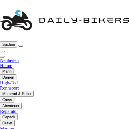
Suchen
Neuheiten
Helme
Mann
Damen
High-Tech
Rennsport
Motorrad & Roller
Cross
Abenteuer
Reparatur
Gepäck
Outlet
Marken