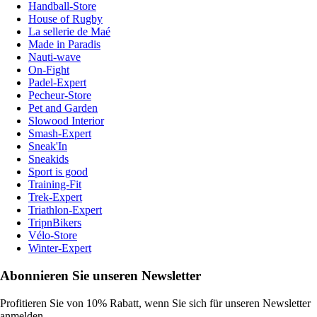
Handball-Store
House of Rugby
La sellerie de Maé
Made in Paradis
Nauti-wave
On-Fight
Padel-Expert
Pecheur-Store
Pet and Garden
Slowood Interior
Smash-Expert
Sneak'In
Sneakids
Sport is good
Training-Fit
Trek-Expert
Triathlon-Expert
TripnBikers
Vélo-Store
Winter-Expert
Abonnieren Sie unseren Newsletter
Profitieren Sie von 10% Rabatt, wenn Sie sich für unseren Newsletter
anmelden