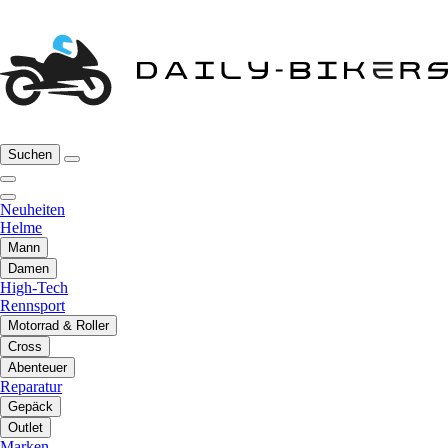
Suchen
Neuheiten
Helme
Mann
Damen
High-Tech
Rennsport
Motorrad & Roller
Cross
Abenteuer
Reparatur
Gepäck
Outlet
Marken