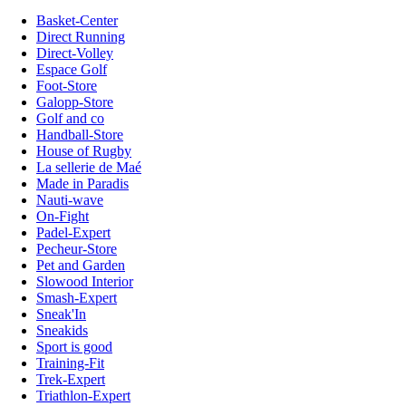
Basket-Center
Direct Running
Direct-Volley
Espace Golf
Foot-Store
Galopp-Store
Golf and co
Handball-Store
House of Rugby
La sellerie de Maé
Made in Paradis
Nauti-wave
On-Fight
Padel-Expert
Pecheur-Store
Pet and Garden
Slowood Interior
Smash-Expert
Sneak'In
Sneakids
Sport is good
Training-Fit
Trek-Expert
Triathlon-Expert