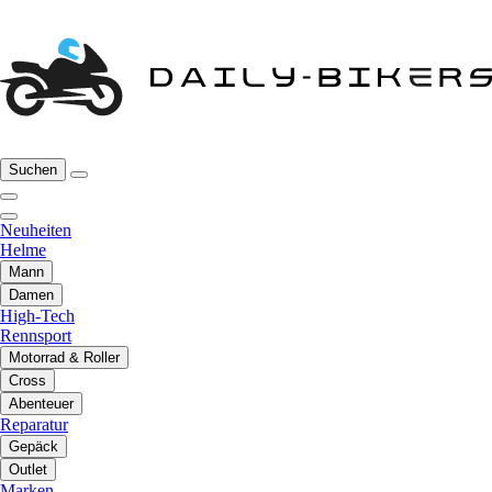
Suchen
Neuheiten
Helme
Mann
Damen
High-Tech
Rennsport
Motorrad & Roller
Cross
Abenteuer
Reparatur
Gepäck
Outlet
Marken