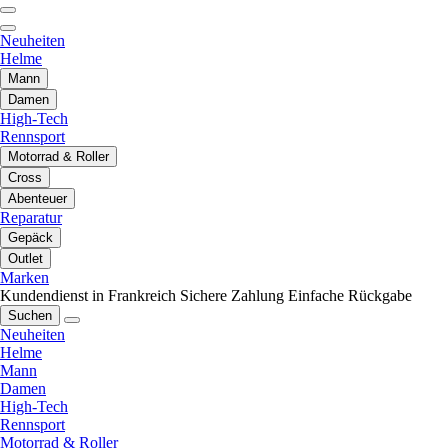
Neuheiten
Helme
Mann
Damen
High-Tech
Rennsport
Motorrad & Roller
Cross
Abenteuer
Reparatur
Gepäck
Outlet
Marken
Kundendienst in Frankreich
Sichere Zahlung
Einfache Rückgabe
Suchen
Neuheiten
Helme
Mann
Damen
High-Tech
Rennsport
Motorrad & Roller