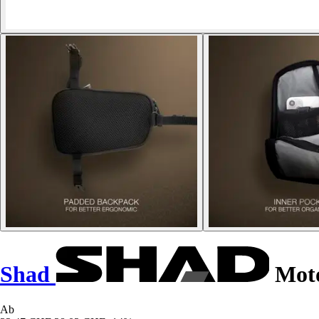
Shad
Moto
Ab