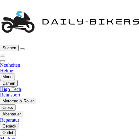
Suchen
Neuheiten
Helme
Mann
Damen
High-Tech
Rennsport
Motorrad & Roller
Cross
Abenteuer
Reparatur
Gepäck
Outlet
Marken