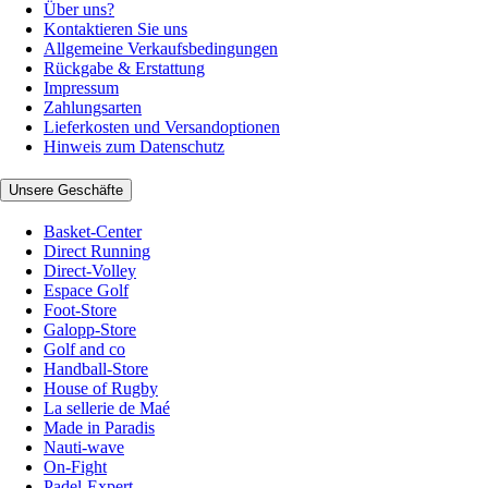
Über uns?
Kontaktieren Sie uns
Allgemeine Verkaufsbedingungen
Rückgabe & Erstattung
Impressum
Zahlungsarten
Lieferkosten und Versandoptionen
Hinweis zum Datenschutz
Unsere Geschäfte
Basket-Center
Direct Running
Direct-Volley
Espace Golf
Foot-Store
Galopp-Store
Golf and co
Handball-Store
House of Rugby
La sellerie de Maé
Made in Paradis
Nauti-wave
On-Fight
Padel-Expert