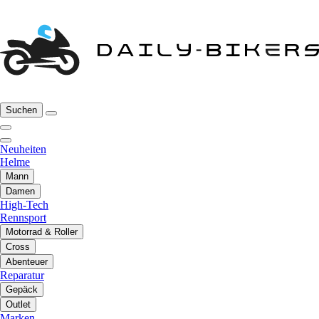
Suchen
Neuheiten
Helme
Mann
Damen
High-Tech
Rennsport
Motorrad & Roller
Cross
Abenteuer
Reparatur
Gepäck
Outlet
Marken