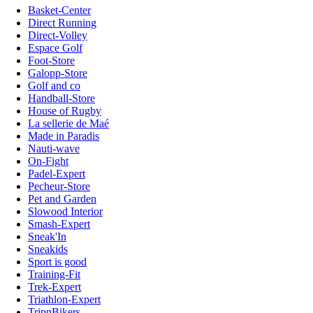
Basket-Center
Direct Running
Direct-Volley
Espace Golf
Foot-Store
Galopp-Store
Golf and co
Handball-Store
House of Rugby
La sellerie de Maé
Made in Paradis
Nauti-wave
On-Fight
Padel-Expert
Pecheur-Store
Pet and Garden
Slowood Interior
Smash-Expert
Sneak'In
Sneakids
Sport is good
Training-Fit
Trek-Expert
Triathlon-Expert
TripnBikers