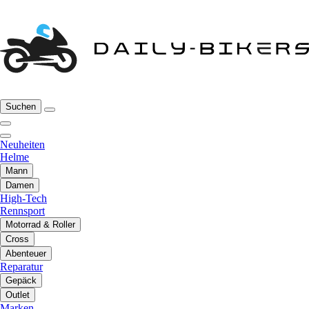
Suchen
Neuheiten
Helme
Mann
Damen
High-Tech
Rennsport
Motorrad & Roller
Cross
Abenteuer
Reparatur
Gepäck
Outlet
Marken