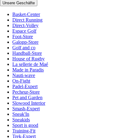
Unsere Geschäfte
Basket-Center
Direct Running
Direct-Volley
Espace Golf
Foot-Store
Galopp-Store
Golf and co
Handball-Store
House of Rugby
La sellerie de Maé
Made in Paradis
Nauti-wave
On-Fight
Padel-Expert
Pecheur-Store
Pet and Garden
Slowood Interior
Smash-Expert
Sneak'In
Sneakids
Sport is good
Training-Fit
Trek-Expert