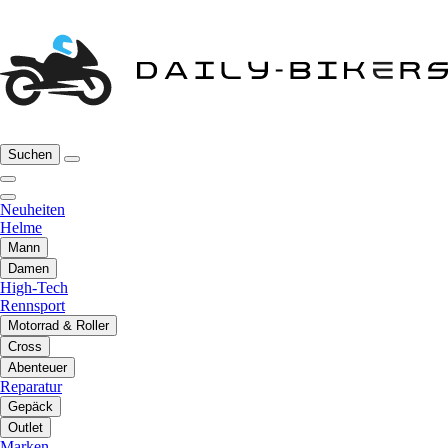
Suchen
Neuheiten
Helme
Mann
Damen
High-Tech
Rennsport
Motorrad & Roller
Cross
Abenteuer
Reparatur
Gepäck
Outlet
Marken