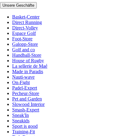
Unsere Geschäfte
Basket-Center
Direct Running
Direct-Volley
Espace Golf
Foot-Store
Galopp-Store
Golf and co
Handball-Store
House of Rugby
La sellerie de Maé
Made in Paradis
Nauti-wave
On-Fight
Padel-Expert
Pecheur-Store
Pet and Garden
Slowood Interior
Smash-Expert
Sneak'In
Sneakids
Sport is good
Training-Fit