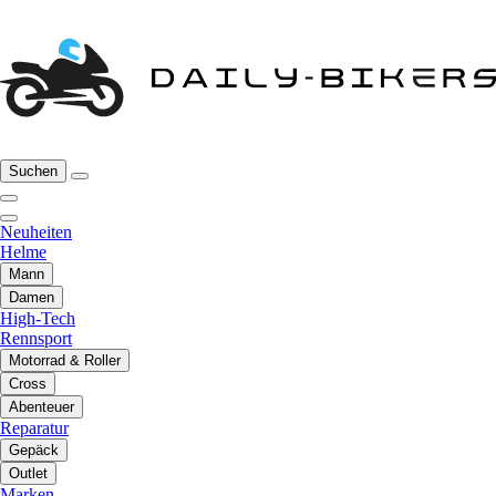
Suchen
Neuheiten
Helme
Mann
Damen
High-Tech
Rennsport
Motorrad & Roller
Cross
Abenteuer
Reparatur
Gepäck
Outlet
Marken