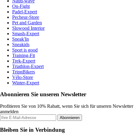
Nauti-wave
On-Fight
Padel-Expert
Pecheur-Store
Pet and Garden
Slowood Interior
Smash-Expert
Sneak'In
Sneakids
Sport is good
Training-Fit
Trek-Expert
Triathlon-Expert
TripnBikers
Vélo-Store
Winter-Expert
Abonnieren Sie unseren Newsletter
Profitieren Sie von 10% Rabatt, wenn Sie sich für unseren Newsletter
anmelden
Abonnieren
Bleiben Sie in Verbindung