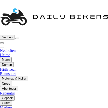
Suchen
Neuheiten
Helme
Mann
Damen
High-Tech
Rennsport
Motorrad & Roller
Cross
Abenteuer
Reparatur
Gepäck
Outlet
Marken