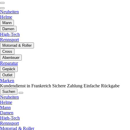
Neuheiten
Helme
Mann
Damen
High-Tech
Rennsport
Motorrad & Roller
Cross
Abenteuer
Reparatur
Gepäck
Outlet
Marken
Kundendienst in Frankreich
Sichere Zahlung
Einfache Rückgabe
Suchen
Neuheiten
Helme
Mann
Damen
High-Tech
Rennsport
Motorrad & Roller