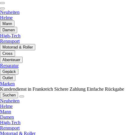
Neuheiten
Helme
Mann
Damen
High-Tech
Rennsport
Motorrad & Roller
Cross
Abenteuer
Reparatur
Gepäck
Outlet
Marken
Kundendienst in Frankreich
Sichere Zahlung
Einfache Rückgabe
Suchen
Neuheiten
Helme
Mann
Damen
High-Tech
Rennsport
Motorrad & Roller