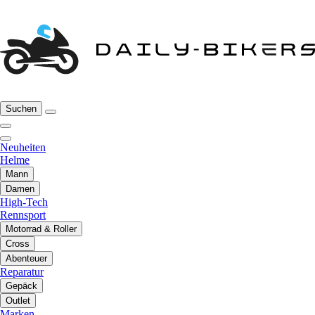
Suchen
Neuheiten
Helme
Mann
Damen
High-Tech
Rennsport
Motorrad & Roller
Cross
Abenteuer
Reparatur
Gepäck
Outlet
Marken