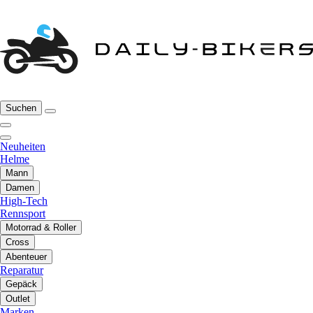
Suchen
Neuheiten
Helme
Mann
Damen
High-Tech
Rennsport
Motorrad & Roller
Cross
Abenteuer
Reparatur
Gepäck
Outlet
Marken