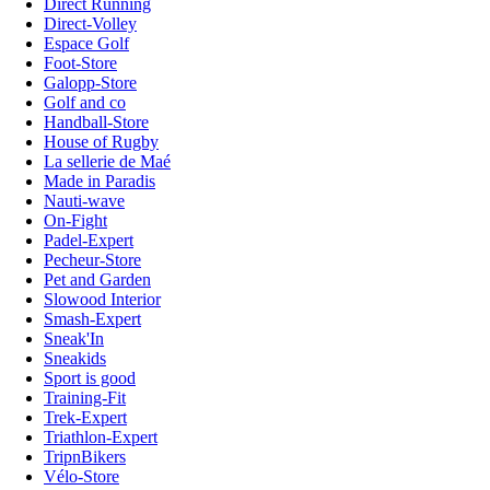
Direct Running
Direct-Volley
Espace Golf
Foot-Store
Galopp-Store
Golf and co
Handball-Store
House of Rugby
La sellerie de Maé
Made in Paradis
Nauti-wave
On-Fight
Padel-Expert
Pecheur-Store
Pet and Garden
Slowood Interior
Smash-Expert
Sneak'In
Sneakids
Sport is good
Training-Fit
Trek-Expert
Triathlon-Expert
TripnBikers
Vélo-Store