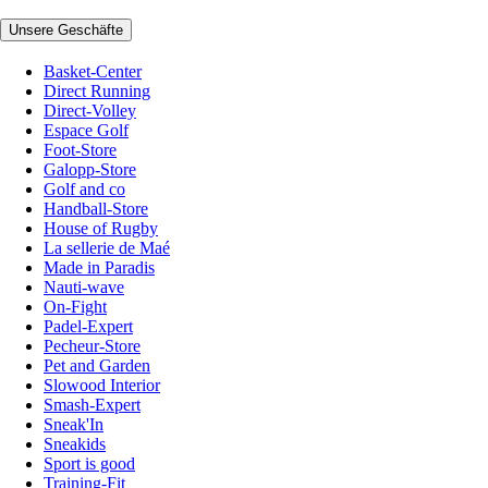
Unsere Geschäfte
Basket-Center
Direct Running
Direct-Volley
Espace Golf
Foot-Store
Galopp-Store
Golf and co
Handball-Store
House of Rugby
La sellerie de Maé
Made in Paradis
Nauti-wave
On-Fight
Padel-Expert
Pecheur-Store
Pet and Garden
Slowood Interior
Smash-Expert
Sneak'In
Sneakids
Sport is good
Training-Fit