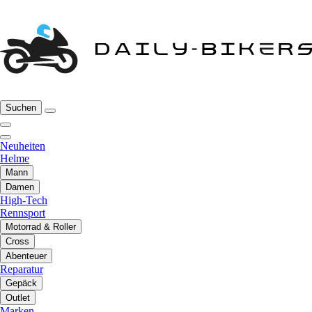
Suchen
Neuheiten
Helme
Mann
Damen
High-Tech
Rennsport
Motorrad & Roller
Cross
Abenteuer
Reparatur
Gepäck
Outlet
Marken