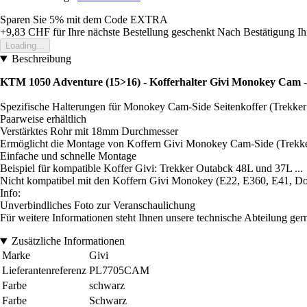
Sparen Sie 5%
mit dem Code
EXTRA
+9,83 CHF
für Ihre nächste Bestellung geschenkt
Nach Bestätigung Ih
Loading...
Beschreibung
KTM 1050 Adventure (15>16) - Kofferhalter Givi Monokey Cam
Spezifische Halterungen für Monokey Cam-Side Seitenkoffer (Trekke
Paarweise erhältlich
Verstärktes Rohr mit 18mm Durchmesser
Ermöglicht die Montage von Koffern Givi Monokey Cam-Side (Trekker
Einfache und schnelle Montage
Beispiel für kompatible Koffer Givi: Trekker Outabck 48L und 37L ...
Nicht kompatibel mit den Koffern Givi Monokey (E22, E360, E41, Dol
Info:
Unverbindliches Foto zur Veranschaulichung
Für weitere Informationen steht Ihnen unsere technische Abteilung ger
Zusätzliche Informationen
Marke
Givi
Lieferantenreferenz
PL7705CAM
Farbe
schwarz
Farbe
Schwarz