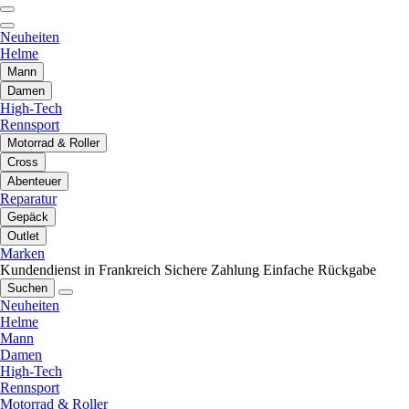
Neuheiten
Helme
Mann
Damen
High-Tech
Rennsport
Motorrad & Roller
Cross
Abenteuer
Reparatur
Gepäck
Outlet
Marken
Kundendienst in Frankreich
Sichere Zahlung
Einfache Rückgabe
Suchen
Neuheiten
Helme
Mann
Damen
High-Tech
Rennsport
Motorrad & Roller