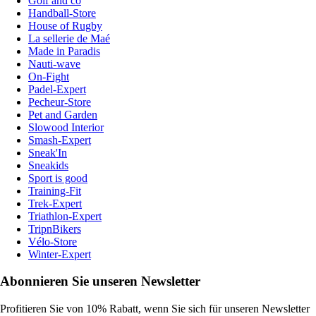
Golf and co
Handball-Store
House of Rugby
La sellerie de Maé
Made in Paradis
Nauti-wave
On-Fight
Padel-Expert
Pecheur-Store
Pet and Garden
Slowood Interior
Smash-Expert
Sneak'In
Sneakids
Sport is good
Training-Fit
Trek-Expert
Triathlon-Expert
TripnBikers
Vélo-Store
Winter-Expert
Abonnieren Sie unseren Newsletter
Profitieren Sie von 10% Rabatt, wenn Sie sich für unseren Newsletter