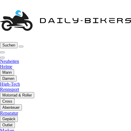
Suchen
Neuheiten
Helme
Mann
Damen
High-Tech
Rennsport
Motorrad & Roller
Cross
Abenteuer
Reparatur
Gepäck
Outlet
Marken