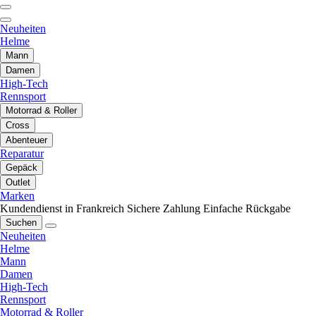
Neuheiten
Helme
Mann
Damen
High-Tech
Rennsport
Motorrad & Roller
Cross
Abenteuer
Reparatur
Gepäck
Outlet
Marken
Kundendienst in Frankreich
Sichere Zahlung
Einfache Rückgabe
Suchen
Neuheiten
Helme
Mann
Damen
High-Tech
Rennsport
Motorrad & Roller