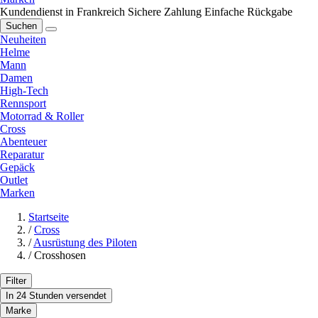
Kundendienst in Frankreich
Sichere Zahlung
Einfache Rückgabe
Suchen
Neuheiten
Helme
Mann
Damen
High-Tech
Rennsport
Motorrad & Roller
Cross
Abenteuer
Reparatur
Gepäck
Outlet
Marken
Startseite
/
Cross
/
Ausrüstung des Piloten
/
Crosshosen
Filter
In 24 Stunden versendet
Marke