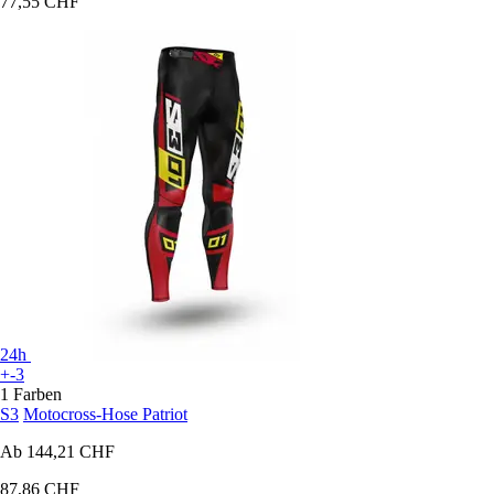
77,55 CHF
24h
+-3
1 Farben
S3
Motocross-Hose Patriot
Ab
144,21 CHF
87,86 CHF