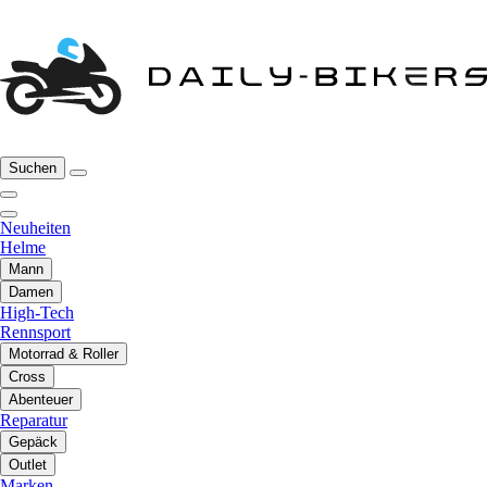
Suchen
Neuheiten
Helme
Mann
Damen
High-Tech
Rennsport
Motorrad & Roller
Cross
Abenteuer
Reparatur
Gepäck
Outlet
Marken