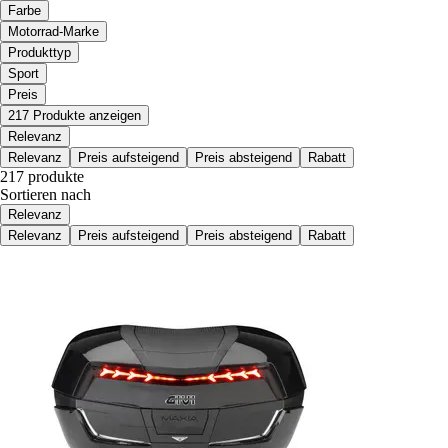
Farbe
Motorrad-Marke
Produkttyp
Sport
Preis
217 Produkte anzeigen
Relevanz
Relevanz
Preis aufsteigend
Preis absteigend
Rabatt
217 produkte
Sortieren nach
Relevanz
Relevanz
Preis aufsteigend
Preis absteigend
Rabatt