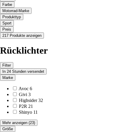
Farbe
Motorrad-Marke
Produkttyp
Sport
Preis
217 Produkte anzeigen
Rücklichter
Filter
In 24 Stunden versendet
Marke
Avoc
6
Givi
3
Highsider
32
P2R
21
Shinyo
11
Mehr anzeigen
(23)
Größe