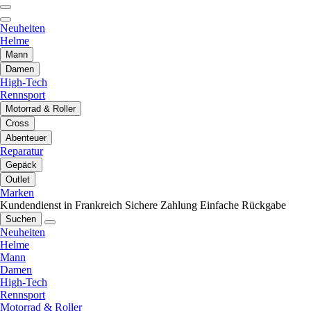
Neuheiten
Helme
Mann
Damen
High-Tech
Rennsport
Motorrad & Roller
Cross
Abenteuer
Reparatur
Gepäck
Outlet
Marken
Kundendienst in Frankreich
Sichere Zahlung
Einfache Rückgabe
Suchen
Neuheiten
Helme
Mann
Damen
High-Tech
Rennsport
Motorrad & Roller