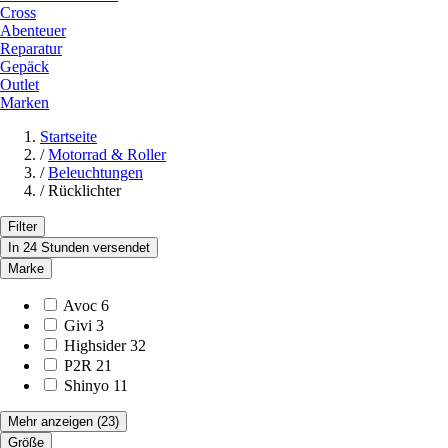
Cross
Abenteuer
Reparatur
Gepäck
Outlet
Marken
Startseite
/
Motorrad & Roller
/
Beleuchtungen
/
Rücklichter
Filter
In 24 Stunden versendet
Marke
Avoc
6
Givi
3
Highsider
32
P2R
21
Shinyo
11
Mehr anzeigen
(23)
Größe