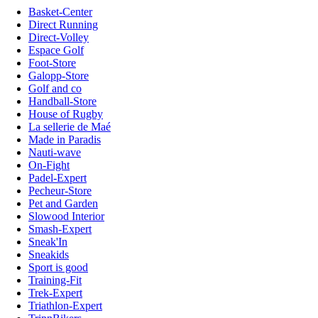
Basket-Center
Direct Running
Direct-Volley
Espace Golf
Foot-Store
Galopp-Store
Golf and co
Handball-Store
House of Rugby
La sellerie de Maé
Made in Paradis
Nauti-wave
On-Fight
Padel-Expert
Pecheur-Store
Pet and Garden
Slowood Interior
Smash-Expert
Sneak'In
Sneakids
Sport is good
Training-Fit
Trek-Expert
Triathlon-Expert