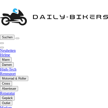
Suchen
Neuheiten
Helme
Mann
Damen
High-Tech
Rennsport
Motorrad & Roller
Cross
Abenteuer
Reparatur
Gepäck
Outlet
Marken