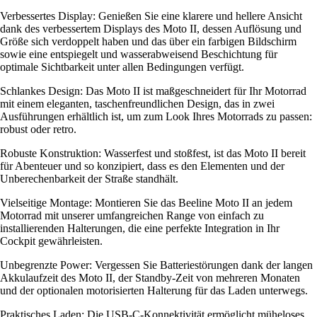
Verbessertes Display: Genießen Sie eine klarere und hellere Ansicht
dank des verbessertem Displays des Moto II, dessen Auflösung und
Größe sich verdoppelt haben und das über ein farbigen Bildschirm
sowie eine entspiegelt und wasserabweisend Beschichtung für
optimale Sichtbarkeit unter allen Bedingungen verfügt.
Schlankes Design: Das Moto II ist maßgeschneidert für Ihr Motorrad
mit einem eleganten, taschenfreundlichen Design, das in zwei
Ausführungen erhältlich ist, um zum Look Ihres Motorrads zu passen:
robust oder retro.
Robuste Konstruktion: Wasserfest und stoßfest, ist das Moto II bereit
für Abenteuer und so konzipiert, dass es den Elementen und der
Unberechenbarkeit der Straße standhält.
Vielseitige Montage: Montieren Sie das Beeline Moto II an jedem
Motorrad mit unserer umfangreichen Range von einfach zu
installierenden Halterungen, die eine perfekte Integration in Ihr
Cockpit gewährleisten.
Unbegrenzte Power: Vergessen Sie Batteriestörungen dank der langen
Akkulaufzeit des Moto II, der Standby-Zeit von mehreren Monaten
und der optionalen motorisierten Halterung für das Laden unterwegs.
Praktisches Laden: Die USB-C-Konnektivität ermöglicht müheloses