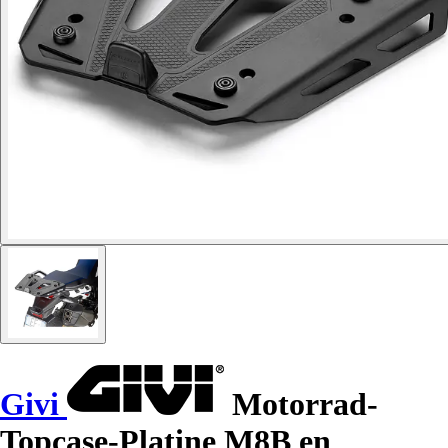
Givi
Motorrad-
Topcase-Platine M8B en