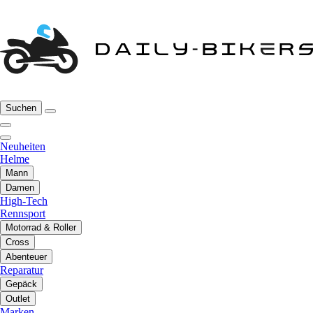
Suchen
Neuheiten
Helme
Mann
Damen
High-Tech
Rennsport
Motorrad & Roller
Cross
Abenteuer
Reparatur
Gepäck
Outlet
Marken