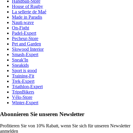
Handball-Store
House of Rugby
La sellerie de Maé
Made in Paradis
Nauti-wave
On-Fight
Padel-Expert
Pecheur-Store
Pet and Garden
Slowood Interior
Smash-Expert
Sneak'In
Sneakids
Sport is good
Training-Fit
Trek-Expert
Triathlon-Expert
TripnBikers
Vélo-Store
Winter-Expert
Abonnieren Sie unseren Newsletter
Profitieren Sie von 10% Rabatt, wenn Sie sich für unseren Newsletter
anmelden