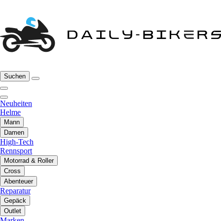
Suchen
Neuheiten
Helme
Mann
Damen
High-Tech
Rennsport
Motorrad & Roller
Cross
Abenteuer
Reparatur
Gepäck
Outlet
Marken