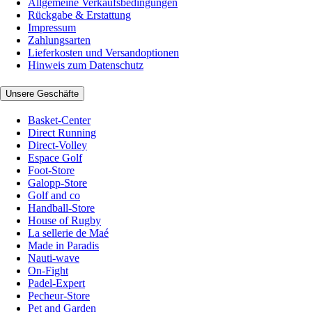
Allgemeine Verkaufsbedingungen
Rückgabe & Erstattung
Impressum
Zahlungsarten
Lieferkosten und Versandoptionen
Hinweis zum Datenschutz
Unsere Geschäfte
Basket-Center
Direct Running
Direct-Volley
Espace Golf
Foot-Store
Galopp-Store
Golf and co
Handball-Store
House of Rugby
La sellerie de Maé
Made in Paradis
Nauti-wave
On-Fight
Padel-Expert
Pecheur-Store
Pet and Garden