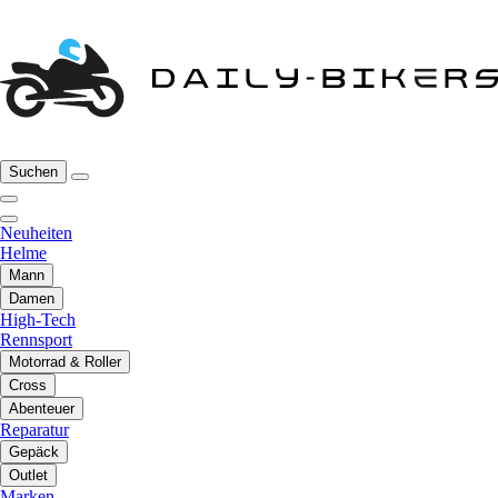
Suchen
Neuheiten
Helme
Mann
Damen
High-Tech
Rennsport
Motorrad & Roller
Cross
Abenteuer
Reparatur
Gepäck
Outlet
Marken