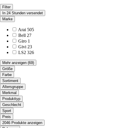
Filter
In 24 Stunden versendet
Marke
Arai
505
Bell
27
Giro
1
Givi
23
LS2
326
Mehr anzeigen
(69)
Größe
Farbe
Sortiment
Altersgruppe
Merkmal
Produkttyp
Geschlecht
Sport
Preis
2046 Produkte anzeigen