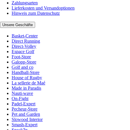
Zahlungsarten
Lieferkosten und Versandoptionen
Hinweis zum Datenschutz
Unsere Geschäfte
Basket-Center
Direct Running
Direct-Volley
Espace Golf
Foot-Store
Galopp-Store
Golf and co
Handball-Store
House of Rugby
La sellerie de Maé
Made in Paradis
Nauti-wave
On-Fight
Padel-Expert
Pecheur-Store
Pet and Garden
Slowood Interior
Smash-Expert
Sneak'In