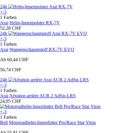
24h
+-3
1 Farben
Arai
Helm-Innenpolster RX-7V
52,28 CHF
24h
+-3
1 Farben
Arai
Wangenschaumstoff RX-7V EVO
Ab
60,44 CHF
56,74 CHF
24h
+-3
1 Farben
Arai
Aération arrière ACR 2 AdSis LRS
24,05 CHF
+-3
1 Farben
Bell
Motorradhelm-Innenfutter Pro/Race Star Virus
Ab
55,81 CHF