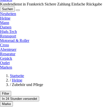
Kundendienst in Frankreich
Sichere Zahlung
Einfache Rückgabe
Suchen
Neuheiten
Helme
Mann
Damen
High-Tech
Rennsport
Motorrad & Roller
Cross
Abenteuer
Reparatur
Gepäck
Outlet
Marken
Startseite
/
Helme
/
Zubehör und Pflege
Filter
In 24 Stunden versendet
Marke