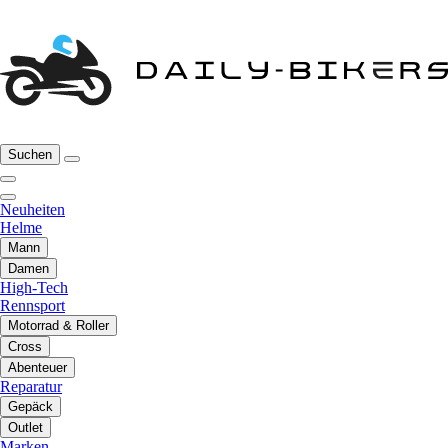
Suchen
Neuheiten
Helme
Mann
Damen
High-Tech
Rennsport
Motorrad & Roller
Cross
Abenteuer
Reparatur
Gepäck
Outlet
Marken