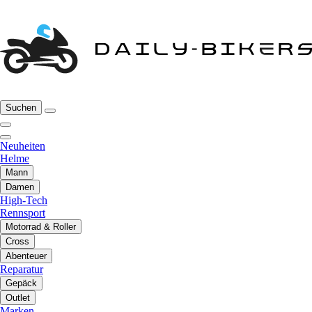
Suchen
Neuheiten
Helme
Mann
Damen
High-Tech
Rennsport
Motorrad & Roller
Cross
Abenteuer
Reparatur
Gepäck
Outlet
Marken