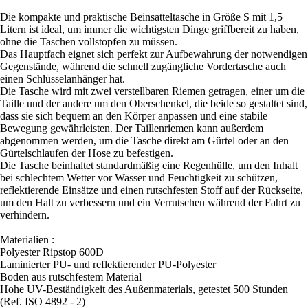
Die kompakte und praktische Beinsatteltasche in Größe S mit 1,5
Litern ist ideal, um immer die wichtigsten Dinge griffbereit zu haben,
ohne die Taschen vollstopfen zu müssen.
Das Hauptfach eignet sich perfekt zur Aufbewahrung der notwendigen
Gegenstände, während die schnell zugängliche Vordertasche auch
einen Schlüsselanhänger hat.
Die Tasche wird mit zwei verstellbaren Riemen getragen, einer um die
Taille und der andere um den Oberschenkel, die beide so gestaltet sind,
dass sie sich bequem an den Körper anpassen und eine stabile
Bewegung gewährleisten. Der Taillenriemen kann außerdem
abgenommen werden, um die Tasche direkt am Gürtel oder an den
Gürtelschlaufen der Hose zu befestigen.
Die Tasche beinhaltet standardmäßig eine Regenhülle, um den Inhalt
bei schlechtem Wetter vor Wasser und Feuchtigkeit zu schützen,
reflektierende Einsätze und einen rutschfesten Stoff auf der Rückseite,
um den Halt zu verbessern und ein Verrutschen während der Fahrt zu
verhindern.
Materialien :
Polyester Ripstop 600D
Laminierter PU- und reflektierender PU-Polyester
Boden aus rutschfestem Material
Hohe UV-Beständigkeit des Außenmaterials, getestet 500 Stunden
(Ref. ISO 4892 - 2)