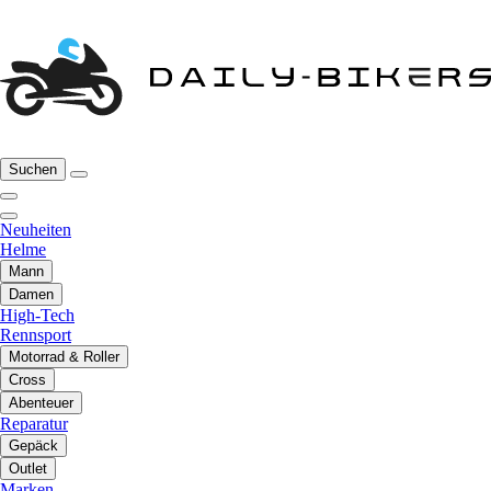
Suchen
Neuheiten
Helme
Mann
Damen
High-Tech
Rennsport
Motorrad & Roller
Cross
Abenteuer
Reparatur
Gepäck
Outlet
Marken