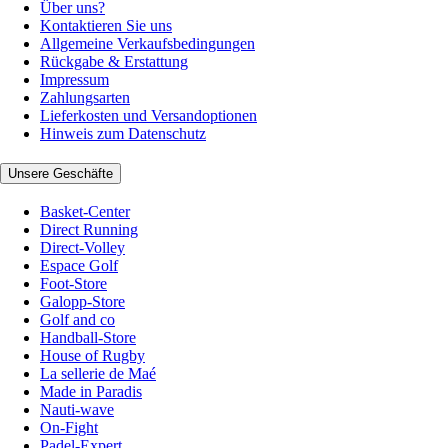
Über uns?
Kontaktieren Sie uns
Allgemeine Verkaufsbedingungen
Rückgabe & Erstattung
Impressum
Zahlungsarten
Lieferkosten und Versandoptionen
Hinweis zum Datenschutz
Unsere Geschäfte
Basket-Center
Direct Running
Direct-Volley
Espace Golf
Foot-Store
Galopp-Store
Golf and co
Handball-Store
House of Rugby
La sellerie de Maé
Made in Paradis
Nauti-wave
On-Fight
Padel-Expert