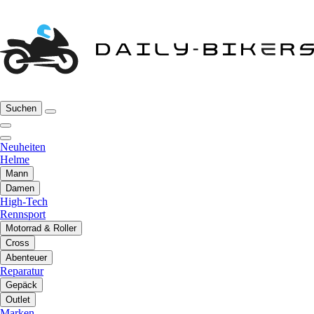
Suchen
Neuheiten
Helme
Mann
Damen
High-Tech
Rennsport
Motorrad & Roller
Cross
Abenteuer
Reparatur
Gepäck
Outlet
Marken