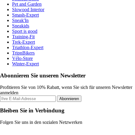
Pet and Garden
Slowood Interior
Smash-Expert
Sneak'In
Sneakids
Sport is good
Training-Fit
Trek-Expert
Triathlon-Expert
TripnBikers
Vélo-Store
Winter-Expert
Abonnieren Sie unseren Newsletter
Profitieren Sie von 10% Rabatt, wenn Sie sich für unseren Newsletter
anmelden
Abonnieren
Bleiben Sie in Verbindung
Folgen Sie uns in den sozialen Netzwerken