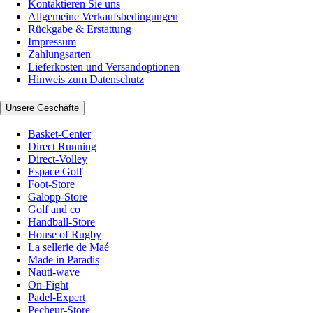
Kontaktieren Sie uns
Allgemeine Verkaufsbedingungen
Rückgabe & Erstattung
Impressum
Zahlungsarten
Lieferkosten und Versandoptionen
Hinweis zum Datenschutz
Unsere Geschäfte
Basket-Center
Direct Running
Direct-Volley
Espace Golf
Foot-Store
Galopp-Store
Golf and co
Handball-Store
House of Rugby
La sellerie de Maé
Made in Paradis
Nauti-wave
On-Fight
Padel-Expert
Pecheur-Store