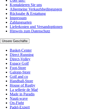
Über uns?
Kontaktieren Sie uns
Allgemeine Verkaufsbedingungen
Rückgabe & Erstattung
Impressum
Zahlungsarten
Lieferkosten und Versandoptionen
Hinweis zum Datenschutz
Unsere Geschäfte
Basket-Center
Direct Running
Direct-Volley
Espace Golf
Foot-Store
Galopp-Store
Golf and co
Handball-Store
House of Rugby
La sellerie de Maé
Made in Paradis
Nauti-wave
On-Fight
Padel-Expert