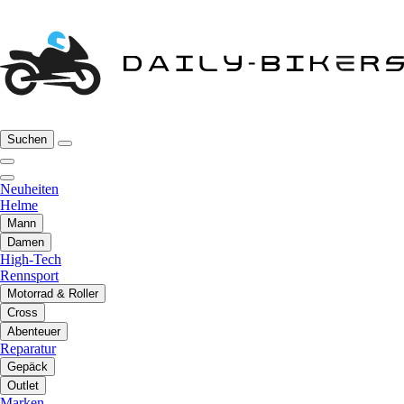
Suchen
Neuheiten
Helme
Mann
Damen
High-Tech
Rennsport
Motorrad & Roller
Cross
Abenteuer
Reparatur
Gepäck
Outlet
Marken