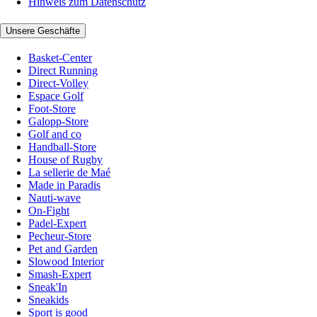
Hinweis zum Datenschutz
Unsere Geschäfte
Basket-Center
Direct Running
Direct-Volley
Espace Golf
Foot-Store
Galopp-Store
Golf and co
Handball-Store
House of Rugby
La sellerie de Maé
Made in Paradis
Nauti-wave
On-Fight
Padel-Expert
Pecheur-Store
Pet and Garden
Slowood Interior
Smash-Expert
Sneak'In
Sneakids
Sport is good