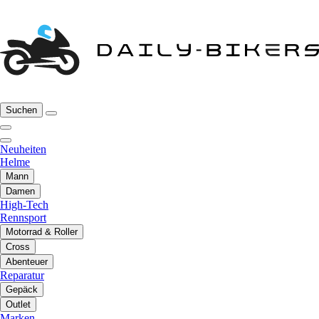
Suchen
Neuheiten
Helme
Mann
Damen
High-Tech
Rennsport
Motorrad & Roller
Cross
Abenteuer
Reparatur
Gepäck
Outlet
Marken