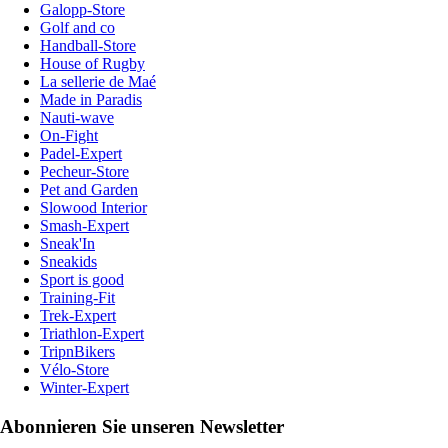
Galopp-Store
Golf and co
Handball-Store
House of Rugby
La sellerie de Maé
Made in Paradis
Nauti-wave
On-Fight
Padel-Expert
Pecheur-Store
Pet and Garden
Slowood Interior
Smash-Expert
Sneak'In
Sneakids
Sport is good
Training-Fit
Trek-Expert
Triathlon-Expert
TripnBikers
Vélo-Store
Winter-Expert
Abonnieren Sie unseren Newsletter