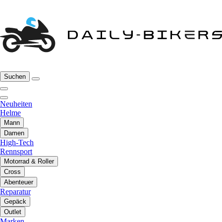
Suchen
Neuheiten
Helme
Mann
Damen
High-Tech
Rennsport
Motorrad & Roller
Cross
Abenteuer
Reparatur
Gepäck
Outlet
Marken