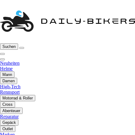
Suchen
Neuheiten
Helme
Mann
Damen
High-Tech
Rennsport
Motorrad & Roller
Cross
Abenteuer
Reparatur
Gepäck
Outlet
Marken