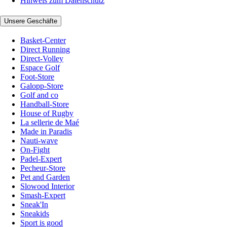
Hinweis zum Datenschutz
Unsere Geschäfte
Basket-Center
Direct Running
Direct-Volley
Espace Golf
Foot-Store
Galopp-Store
Golf and co
Handball-Store
House of Rugby
La sellerie de Maé
Made in Paradis
Nauti-wave
On-Fight
Padel-Expert
Pecheur-Store
Pet and Garden
Slowood Interior
Smash-Expert
Sneak'In
Sneakids
Sport is good