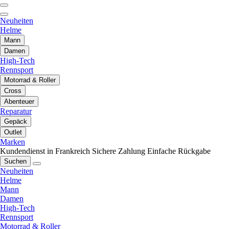
Neuheiten
Helme
Mann
Damen
High-Tech
Rennsport
Motorrad & Roller
Cross
Abenteuer
Reparatur
Gepäck
Outlet
Marken
Kundendienst in Frankreich
Sichere Zahlung
Einfache Rückgabe
Suchen
Neuheiten
Helme
Mann
Damen
High-Tech
Rennsport
Motorrad & Roller