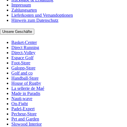
Impressum
Zahlungsarten
Lieferkosten und Versandoptionen
Hinweis zum Datenschutz
Unsere Geschäfte
Basket-Center
Direct Running
Direct-Volley
Espace Golf
Foot-Store
Galopp-Store
Golf and co
Handball-Store
House of Rugby
La sellerie de Maé
Made in Paradis
Nauti-wave
On-Fight
Padel-Expert
Pecheur-Store
Pet and Garden
Slowood Interior