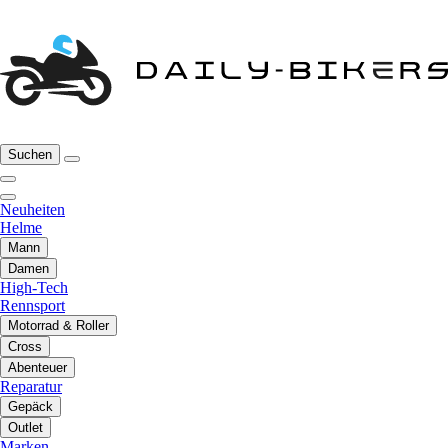
Suchen
Neuheiten
Helme
Mann
Damen
High-Tech
Rennsport
Motorrad & Roller
Cross
Abenteuer
Reparatur
Gepäck
Outlet
Marken