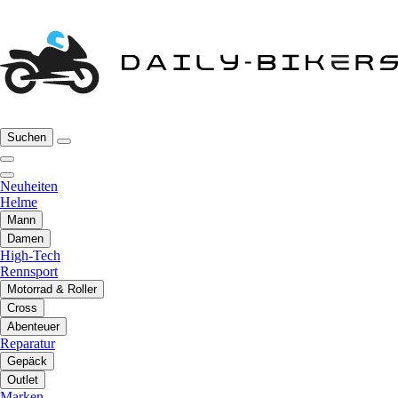
Suchen
Neuheiten
Helme
Mann
Damen
High-Tech
Rennsport
Motorrad & Roller
Cross
Abenteuer
Reparatur
Gepäck
Outlet
Marken