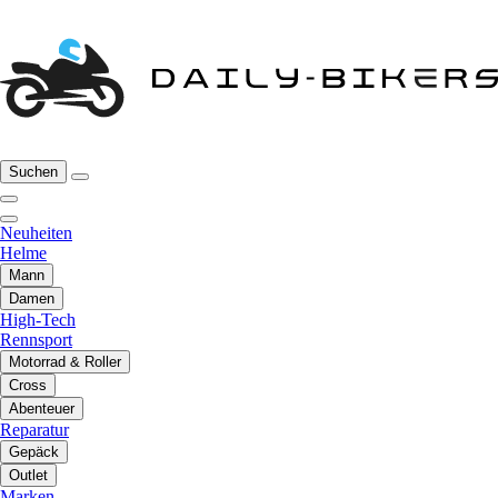
Suchen
Neuheiten
Helme
Mann
Damen
High-Tech
Rennsport
Motorrad & Roller
Cross
Abenteuer
Reparatur
Gepäck
Outlet
Marken