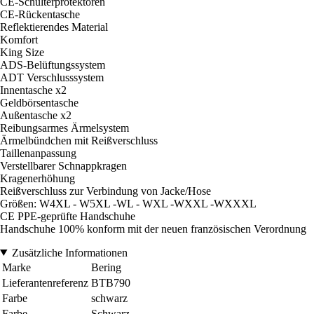
CE-Schulterprotektoren
CE-Rückentasche
Reflektierendes Material
Komfort
King Size
ADS-Belüftungssystem
ADT Verschlusssystem
Innentasche x2
Geldbörsentasche
Außentasche x2
Reibungsarmes Ärmelsystem
Ärmelbündchen mit Reißverschluss
Taillenanpassung
Verstellbarer Schnappkragen
Kragenerhöhung
Reißverschluss zur Verbindung von Jacke/Hose
Größen: W4XL - W5XL -WL - WXL -WXXL -WXXXL
CE PPE-geprüfte Handschuhe
Handschuhe 100% konform mit der neuen französischen Verordnung
Zusätzliche Informationen
Marke
Bering
Lieferantenreferenz
BTB790
Farbe
schwarz
Farbe
Schwarz