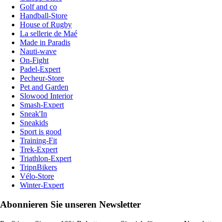
Golf and co
Handball-Store
House of Rugby
La sellerie de Maé
Made in Paradis
Nauti-wave
On-Fight
Padel-Expert
Pecheur-Store
Pet and Garden
Slowood Interior
Smash-Expert
Sneak'In
Sneakids
Sport is good
Training-Fit
Trek-Expert
Triathlon-Expert
TripnBikers
Vélo-Store
Winter-Expert
Abonnieren Sie unseren Newsletter