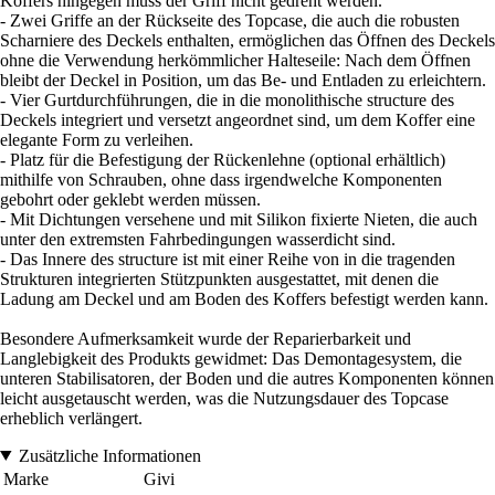
Koffers hingegen muss der Griff nicht gedreht werden.
- Zwei Griffe an der Rückseite des Topcase, die auch die robusten
Scharniere des Deckels enthalten, ermöglichen das Öffnen des Deckels
ohne die Verwendung herkömmlicher Halteseile: Nach dem Öffnen
bleibt der Deckel in Position, um das Be- und Entladen zu erleichtern.
- Vier Gurtdurchführungen, die in die monolithische structure des
Deckels integriert und versetzt angeordnet sind, um dem Koffer eine
elegante Form zu verleihen.
- Platz für die Befestigung der Rückenlehne (optional erhältlich)
mithilfe von Schrauben, ohne dass irgendwelche Komponenten
gebohrt oder geklebt werden müssen.
- Mit Dichtungen versehene und mit Silikon fixierte Nieten, die auch
unter den extremsten Fahrbedingungen wasserdicht sind.
- Das Innere des structure ist mit einer Reihe von in die tragenden
Strukturen integrierten Stützpunkten ausgestattet, mit denen die
Ladung am Deckel und am Boden des Koffers befestigt werden kann.
Besondere Aufmerksamkeit wurde der Reparierbarkeit und
Langlebigkeit des Produkts gewidmet: Das Demontagesystem, die
unteren Stabilisatoren, der Boden und die autres Komponenten können
leicht ausgetauscht werden, was die Nutzungsdauer des Topcase
erheblich verlängert.
Zusätzliche Informationen
Marke
Givi