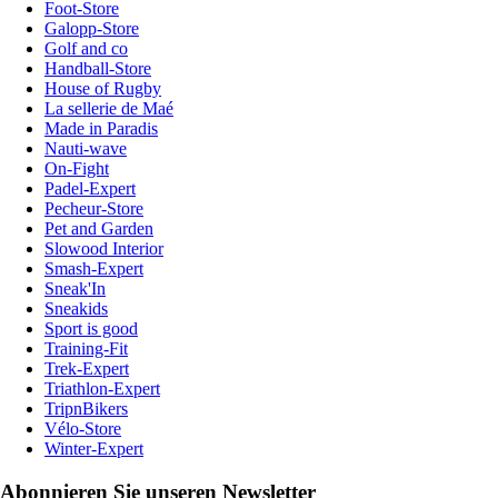
Foot-Store
Galopp-Store
Golf and co
Handball-Store
House of Rugby
La sellerie de Maé
Made in Paradis
Nauti-wave
On-Fight
Padel-Expert
Pecheur-Store
Pet and Garden
Slowood Interior
Smash-Expert
Sneak'In
Sneakids
Sport is good
Training-Fit
Trek-Expert
Triathlon-Expert
TripnBikers
Vélo-Store
Winter-Expert
Abonnieren Sie unseren Newsletter