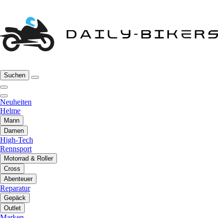
Suchen
Neuheiten
Helme
Mann
Damen
High-Tech
Rennsport
Motorrad & Roller
Cross
Abenteuer
Reparatur
Gepäck
Outlet
Marken