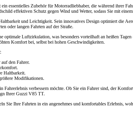
in essentielles Zubehör für Motorradliebhaber, die während ihrer Fahrt
schild effektiven Schutz gegen Wind und Wetter, sodass Sie mit eine
 Haltbarkeit und Leichtigkeit. Sein innovatives Design optimiert die A
rten oder langen Fahrten auf der Straße.
 optimale Luftzirkulation, was besonders vorteilhaft an heißen Tagen 
öhten Komfort bei, selbst bei hohen Geschwindigkeiten.
:
 auf den Fahrer.
hrkomfort.
e Haltbarkeit.
größere Modifikationen.
sein Fahrerlebnis verbessern möchte. Ob Sie ein Fahrer sind, der Komfo
ign Ihrer Guzzi V85 TT.
n Sie Ihre Fahrten in ein angenehmes und komfortables Erlebnis, wohi