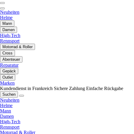
Neuheiten
Helme
Mann
Damen
High-Tech
Rennsport
Motorrad & Roller
Cross
Abenteuer
Reparatur
Gepäck
Outlet
Marken
Kundendienst in Frankreich
Sichere Zahlung
Einfache Rückgabe
Suchen
Neuheiten
Helme
Mann
Damen
High-Tech
Rennsport
Motorrad & Roller