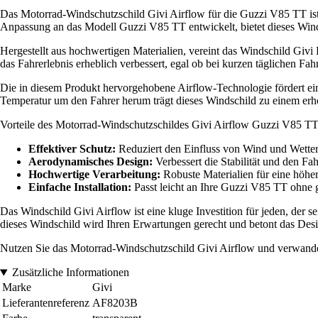
Das Motorrad-Windschutzschild Givi Airflow für die Guzzi V85 TT ist e
Anpassung an das Modell Guzzi V85 TT entwickelt, bietet dieses Wind
Hergestellt aus hochwertigen Materialien, vereint das Windschild Givi
das Fahrerlebnis erheblich verbessert, egal ob bei kurzen täglichen Fah
Die in diesem Produkt hervorgehobene Airflow-Technologie fördert eine
Temperatur um den Fahrer herum trägt dieses Windschild zu einem erh
Vorteile des Motorrad-Windschutzschildes Givi Airflow Guzzi V85 TT
Effektiver Schutz:
Reduziert den Einfluss von Wind und Wetter
Aerodynamisches Design:
Verbessert die Stabilität und den Fa
Hochwertige Verarbeitung:
Robuste Materialien für eine höher
Einfache Installation:
Passt leicht an Ihre Guzzi V85 TT ohne 
Das Windschild Givi Airflow ist eine kluge Investition für jeden, der 
dieses Windschild wird Ihren Erwartungen gerecht und betont das Des
Nutzen Sie das Motorrad-Windschutzschild Givi Airflow und verwandel
Zusätzliche Informationen
Marke
Givi
Lieferantenreferenz
AF8203B