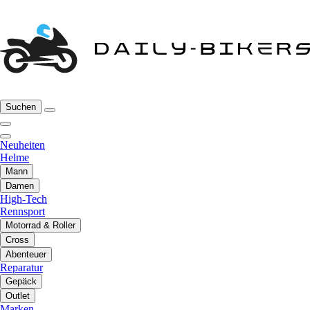
Suchen
Neuheiten
Helme
Mann
Damen
High-Tech
Rennsport
Motorrad & Roller
Cross
Abenteuer
Reparatur
Gepäck
Outlet
Marken