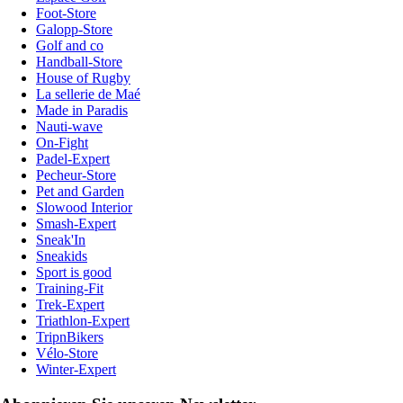
Foot-Store
Galopp-Store
Golf and co
Handball-Store
House of Rugby
La sellerie de Maé
Made in Paradis
Nauti-wave
On-Fight
Padel-Expert
Pecheur-Store
Pet and Garden
Slowood Interior
Smash-Expert
Sneak'In
Sneakids
Sport is good
Training-Fit
Trek-Expert
Triathlon-Expert
TripnBikers
Vélo-Store
Winter-Expert